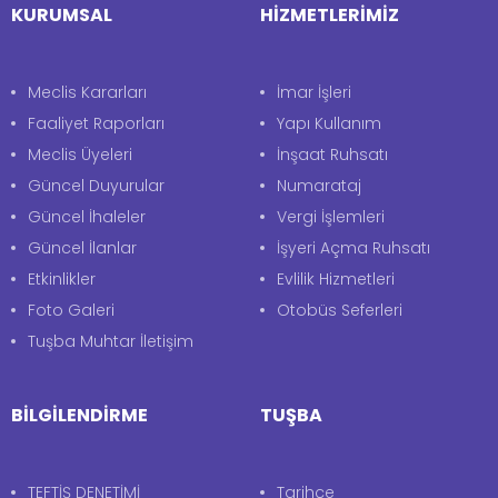
KURUMSAL
HİZMETLERİMİZ
Meclis Kararları
İmar İşleri
Faaliyet Raporları
Yapı Kullanım
Meclis Üyeleri
İnşaat Ruhsatı
Güncel Duyurular
Numarataj
Güncel İhaleler
Vergi İşlemleri
Güncel İlanlar
İşyeri Açma Ruhsatı
Etkinlikler
Evlilik Hizmetleri
Foto Galeri
Otobüs Seferleri
Tuşba Muhtar İletişim
BİLGİLENDİRME
TUŞBA
TEFTİŞ DENETİMİ
Tarihçe