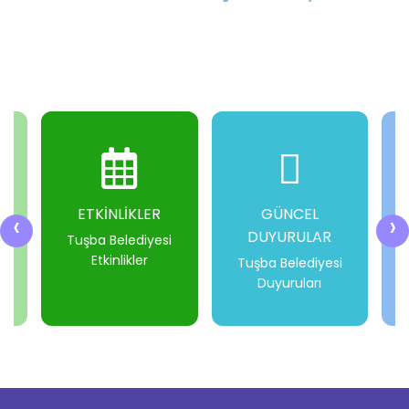
ETKİNLİKLER
GÜNCEL
‹
›
DUYURULAR
i
Tuşba Belediyesi
Etkinlikler
Tuşba Belediyesi
Duyuruları
-
-
-
-