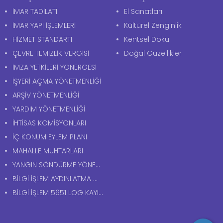
İMAR TADİLATI
El Sanatları
İMAR YAPI İŞLEMLERİ
Kültürel Zenginlik
HİZMET STANDARTI
Kentsel Doku
ÇEVRE TEMİZLİK VERGİSİ
Doğal Güzellikler
İMZA YETKİLERİ YÖNERGESİ
İŞYERİ AÇMA YÖNETMENLİĞİ
ARŞİV YÖNETMENLİĞİ
YARDIM YÖNETMENLİĞİ
İHTİSAS KOMİSYONLARI
İÇ KONUM EYLEM PLANI
MAHALLE MUHTARLARI
YANGIN SÖNDÜRME YÖNERGESİ
BİLGİ İŞLEM AYDINLATMA METNİ
BİLGİ İŞLEM 5651 LOG KAYITLARI AYDINLATMA METNİ