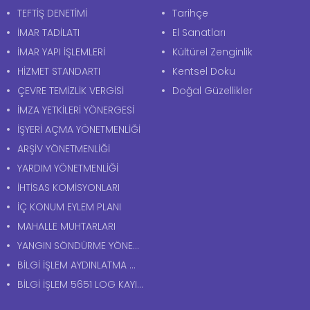
TEFTİŞ DENETİMİ
Tarihçe
İMAR TADİLATI
El Sanatları
İMAR YAPI İŞLEMLERİ
Kültürel Zenginlik
HİZMET STANDARTI
Kentsel Doku
ÇEVRE TEMİZLİK VERGİSİ
Doğal Güzellikler
İMZA YETKİLERİ YÖNERGESİ
İŞYERİ AÇMA YÖNETMENLİĞİ
ARŞİV YÖNETMENLİĞİ
YARDIM YÖNETMENLİĞİ
İHTİSAS KOMİSYONLARI
İÇ KONUM EYLEM PLANI
MAHALLE MUHTARLARI
YANGIN SÖNDÜRME YÖNERGESİ
BİLGİ İŞLEM AYDINLATMA METNİ
BİLGİ İŞLEM 5651 LOG KAYITLARI AYDINLATMA METNİ