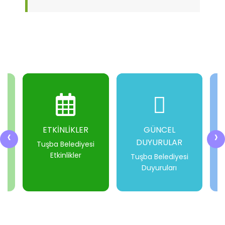
ETKİNLİKLER
GÜNCEL
‹
›
DUYURULAR
i
Tuşba Belediyesi
Etkinlikler
Tuşba Belediyesi
Duyuruları
-
-
-
-