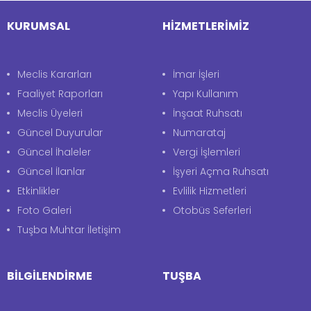
KURUMSAL
HİZMETLERİMİZ
Meclis Kararları
İmar İşleri
Faaliyet Raporları
Yapı Kullanım
Meclis Üyeleri
İnşaat Ruhsatı
Güncel Duyurular
Numarataj
Güncel İhaleler
Vergi İşlemleri
Güncel İlanlar
İşyeri Açma Ruhsatı
Etkinlikler
Evlilik Hizmetleri
Foto Galeri
Otobüs Seferleri
Tuşba Muhtar İletişim
BİLGİLENDİRME
TUŞBA