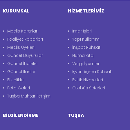
KURUMSAL
HİZMETLERİMİZ
Meclis Kararları
İmar İşleri
Faaliyet Raporları
Yapı Kullanım
Meclis Üyeleri
İnşaat Ruhsatı
Güncel Duyurular
Numarataj
Güncel İhaleler
Vergi İşlemleri
Güncel İlanlar
İşyeri Açma Ruhsatı
Etkinlikler
Evlilik Hizmetleri
Foto Galeri
Otobüs Seferleri
Tuşba Muhtar İletişim
BİLGİLENDİRME
TUŞBA