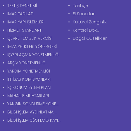
TEFTİŞ DENETİMİ
Tarihçe
İMAR TADİLATI
El Sanatları
İMAR YAPI İŞLEMLERİ
Kültürel Zenginlik
HİZMET STANDARTI
Kentsel Doku
ÇEVRE TEMİZLİK VERGİSİ
Doğal Güzellikler
İMZA YETKİLERİ YÖNERGESİ
İŞYERİ AÇMA YÖNETMENLİĞİ
ARŞİV YÖNETMENLİĞİ
YARDIM YÖNETMENLİĞİ
İHTİSAS KOMİSYONLARI
İÇ KONUM EYLEM PLANI
MAHALLE MUHTARLARI
YANGIN SÖNDÜRME YÖNERGESİ
BİLGİ İŞLEM AYDINLATMA METNİ
BİLGİ İŞLEM 5651 LOG KAYITLARI AYDINLATMA METNİ