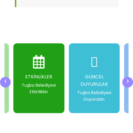
ETKİNLİKLER
GÜNCEL
‹
›
DUYURULAR
i
Tuşba Belediyesi
Etkinlikler
Tuşba Belediyesi
Duyuruları
-
-
-
-