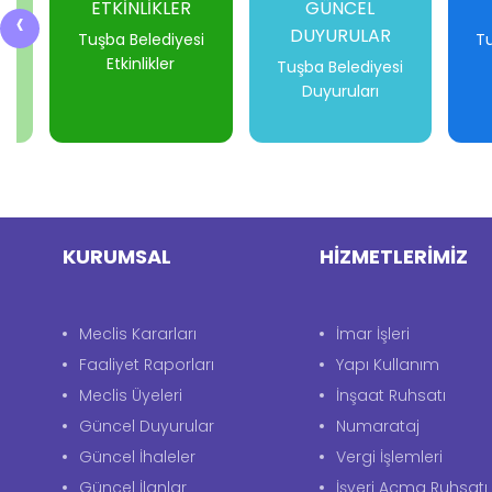
İ
ETKİNLİKLER
GÜNCEL
‹
DUYURULAR
i
Tuşba Belediyesi
Tu
Etkinlikler
Tuşba Belediyesi
Duyuruları
-
-
-
-
KURUMSAL
HİZMETLERİMİZ
Meclis Kararları
İmar İşleri
Faaliyet Raporları
Yapı Kullanım
Meclis Üyeleri
İnşaat Ruhsatı
Güncel Duyurular
Numarataj
Güncel İhaleler
Vergi İşlemleri
Güncel İlanlar
İşyeri Açma Ruhsatı