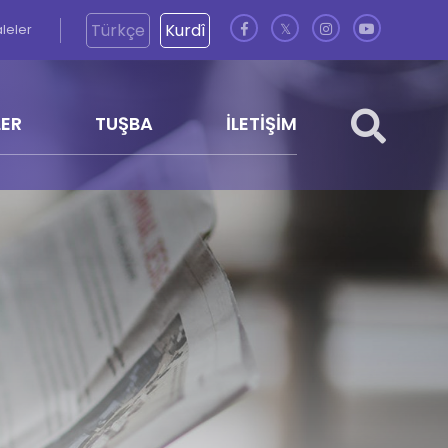
Türkçe
Kurdî
aleler
𝕏
LER
TUŞBA
İLETİŞİM