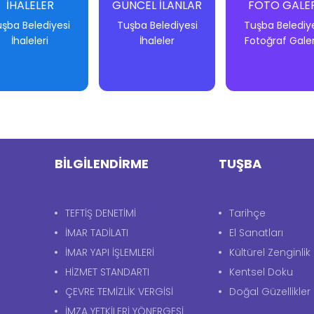
İHALELER
GÜNCEL İLANLAR
FOTO GALER
şba Belediyesi
Tuşba Belediyesi
Tuşba Belediy
İhaleleri
İhaleler
Fotoğraf Galer
-
-
-
-
-
-
BİLGİLENDİRME
TUŞBA
TEFTİŞ DENETİMİ
Tarihçe
İMAR TADİLATI
El Sanatları
İMAR YAPI İŞLEMLERİ
Kültürel Zenginlik
HİZMET STANDARTI
Kentsel Doku
ÇEVRE TEMİZLİK VERGİSİ
Doğal Güzellikler
İMZA YETKİLERİ YÖNERGESİ