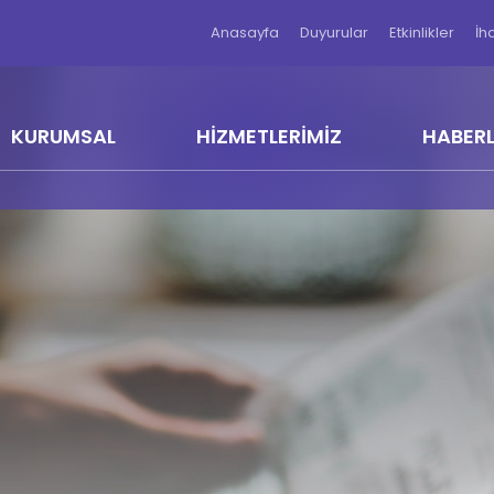
Anasayfa
Duyurular
Etkinlikler
İh
KURUMSAL
HİZMETLERİMİZ
HABER