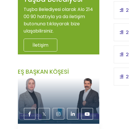
Tuşba Belediyesi olarak Alo 214
2
00 90 hattıyla ya da iletişim
butonuna tıklayarak bize
ulaşabilirsiniz.
2
İletişim
2
EŞ BAŞKAN KÖŞESİ
2
𝕏