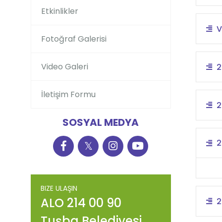
Etkinlikler
V
Fotoğraf Galerisi
Video Galeri
2
İletişim Formu
2
SOSYAL MEDYA
2
𝕏
BIZE ULAŞIN
ALO 214 00 90
2
Tuşba Belediyesi