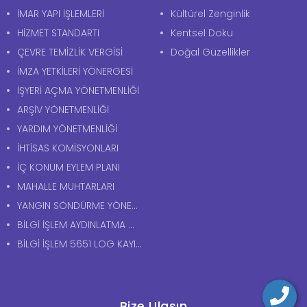
İMAR YAPI İŞLEMLERİ
Kültürel Zenginlik
HİZMET STANDARTI
Kentsel Doku
ÇEVRE TEMİZLİK VERGİSİ
Doğal Güzellikler
İMZA YETKİLERİ YÖNERGESİ
İŞYERİ AÇMA YÖNETMENLİĞİ
ARŞİV YÖNETMENLİĞİ
YARDIM YÖNETMENLİĞİ
İHTİSAS KOMİSYONLARI
İÇ KONUM EYLEM PLANI
MAHALLE MUHTARLARI
YANGIN SÖNDÜRME YÖNERGESİ
BİLGİ İŞLEM AYDINLATMA METNİ
BİLGİ İŞLEM 5651 LOG KAYITLARI AYDINLATMA METNİ
Bize Ulaşın