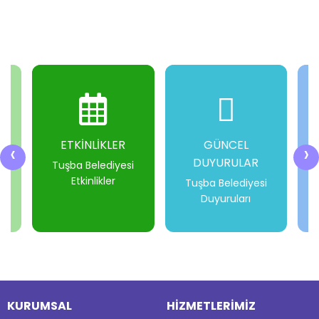
ETKİNLİKLER
GÜNCEL
‹
›
DUYURULAR
i
Tuşba Belediyesi
Etkinlikler
Tuşba Belediyesi
Duyuruları
-
-
-
-
KURUMSAL
HİZMETLERİMİZ