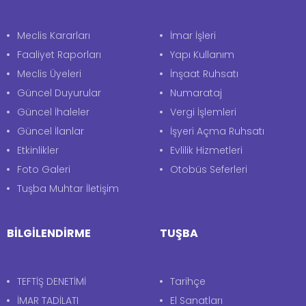
Meclis Kararları
İmar İşleri
Faaliyet Raporları
Yapı Kullanım
Meclis Üyeleri
İnşaat Ruhsatı
Güncel Duyurular
Numarataj
Güncel İhaleler
Vergi İşlemleri
Güncel İlanlar
İşyeri Açma Ruhsatı
Etkinlikler
Evlilik Hizmetleri
Foto Galeri
Otobüs Seferleri
Tuşba Muhtar İletişim
BİLGİLENDİRME
TUŞBA
TEFTİŞ DENETİMİ
Tarihçe
İMAR TADİLATI
El Sanatları