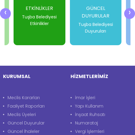
ETKİNLİKLER
GÜNCEL
‹
›
DUYURULAR
i
Tuşba Belediyesi
Etkinlikler
Tuşba Belediyesi
Duyuruları
-
-
-
-
KURUMSAL
HİZMETLERİMİZ
Meclis Kararları
İmar İşleri
Faaliyet Raporları
Yapı Kullanım
Meclis Üyeleri
İnşaat Ruhsatı
Güncel Duyurular
Numarataj
Güncel İhaleler
Vergi İşlemleri