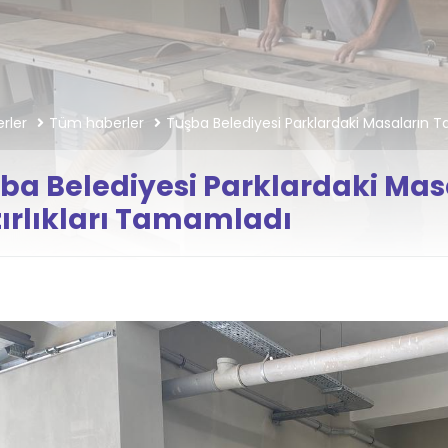
rler
Tüm haberler
Tuşba Belediyesi Parklardaki Masaların Ta
ba Belediyesi Parklardaki Masa
ırlıkları Tamamladı