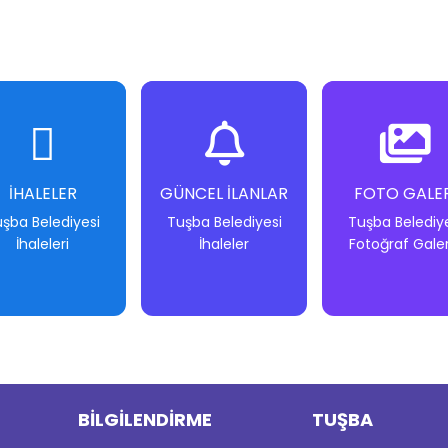
İHALELER
GÜNCEL İLANLAR
FOTO GALER
şba Belediyesi
Tuşba Belediyesi
Tuşba Belediy
İhaleleri
İhaleler
Fotoğraf Galer
-
-
-
-
-
-
BİLGİLENDİRME
TUŞBA