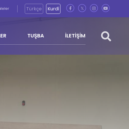
Türkçe
Kurdî
aleler
𝕏
LER
TUŞBA
İLETİŞİM