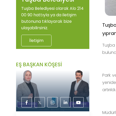
Tuşba Belediyesi olarak Alo 214
00 90 hattıyla ya da iletişim
butonuna tıklayarak bize
Tuşba
ulaşabilirsiniz.
yıpra
İletişim
Tuşba 
bulunan
EŞ BAŞKAN KÖŞESİ
Park v
yenide
artırıldı.
𝕏
Müdürl