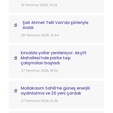
Tuşba Belediye Meclisi'nde Şengal
anması: 'Şengal’i Unutmayalım!'
03 Ağustos 2026, 12:14
Kadın Politikaları Müdürlüğü’nden
Belediye Çalışanlarına Film
Gösterimi
31 Temmuz 2026, 13:22
Şair Ahmet Telli Van’da şiirleriyle
Anıldı
28 Temmuz 2026, 10:44
Kırsalda yollar yenileniyor: Akçift