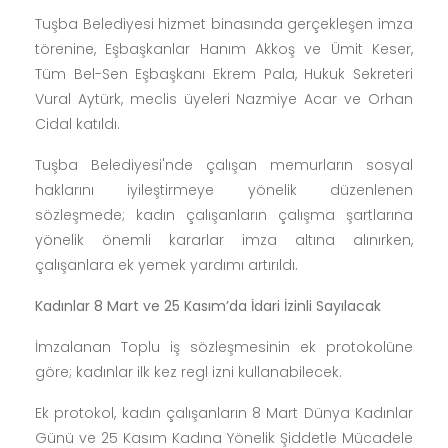
haklarında iyileştirme yapmak amacıyla Tüm Bel-
Sen ile ek sözleşme imzaladı. Sözleşme uyarınca
özellikle kadın çalışanların sosyal haklarında önemli
iyileştirmeler yapılırken, kadınlara ücretsiz HPV aşısı
yapılacak.
Sözleşme engelli çalışanlar için ise Engelliler
Haftası'nın ilk günü ve 3 Aralık Dünya Engelliler
Günü'nde idari izinli sayılacak, maddesini kapsıyor.
Tuşba Belediyesi hizmet binasında gerçekleşen imza
törenine, Eşbaşkanlar Hanım Akkoş ve Ümit Keser,
Tüm Bel-Sen Eşbaşkanı Ekrem Pala, Hukuk Sekreteri
Vural Aytürk, meclis üyeleri Nazmiye Acar ve Orhan
Cidal katıldı.
Tuşba Belediyesi'nde çalışan memurların sosyal
haklarını iyileştirmeye yönelik düzenlenen
sözleşmede; kadın çalışanların çalışma şartlarına