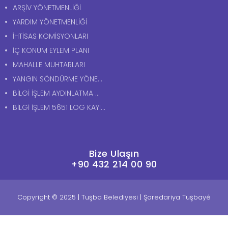
TEFTİŞ DENETİMİ
Tarihçe
İMAR TADİLATI
El Sanatları
İMAR YAPI İŞLEMLERİ
Kültürel Zenginlik
HİZMET STANDARTI
Kentsel Doku
ÇEVRE TEMİZLİK VERGİSİ
Doğal Güzellikler
İMZA YETKİLERİ YÖNERGESİ
İŞYERİ AÇMA YÖNETMENLİĞİ
ARŞİV YÖNETMENLİĞİ
YARDIM YÖNETMENLİĞİ
İHTİSAS KOMİSYONLARI
İÇ KONUM EYLEM PLANI
MAHALLE MUHTARLARI
YANGIN SÖNDÜRME YÖNERGESİ
BİLGİ İŞLEM AYDINLATMA METNİ
BİLGİ İŞLEM 5651 LOG KAYITLARI AYDINLATMA METNİ