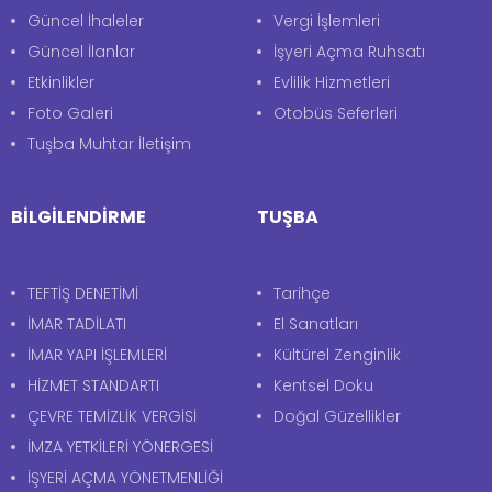
KURUMSAL
HİZMETLERİMİZ
Meclis Kararları
İmar İşleri
Faaliyet Raporları
Yapı Kullanım
Meclis Üyeleri
İnşaat Ruhsatı
Güncel Duyurular
Numarataj
Güncel İhaleler
Vergi İşlemleri
Güncel İlanlar
İşyeri Açma Ruhsatı
Etkinlikler
Evlilik Hizmetleri
Foto Galeri
Otobüs Seferleri
Tuşba Muhtar İletişim
BİLGİLENDİRME
TUŞBA