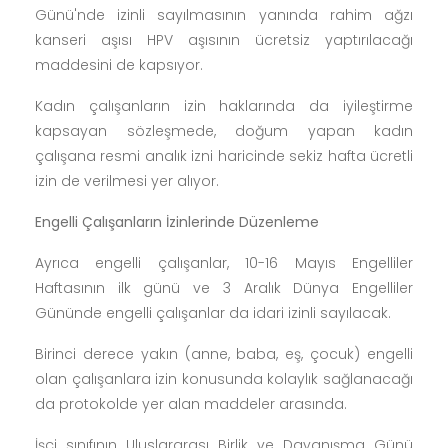
yönelik önemli kararlar imza altına alınırken,
çalışanlara ek yemek yardımı artırıldı.
Kadınlar 8 Mart ve 25 Kasım’da İdari İzinli Sayılacak
İmzalanan Toplu iş sözleşmesinin ek protokolüne
göre; kadınlar ilk kez regl izni kullanabilecek.
Ek protokol, kadın çalışanların 8 Mart Dünya Kadınlar
Günü ve 25 Kasım Kadına Yönelik Şiddetle Mücadele
Günü'nde izinli sayılmasının yanında rahim ağzı
kanseri aşısı HPV aşısının ücretsiz yaptırılacağı
maddesini de kapsıyor.
Kadın çalışanların izin haklarında da iyileştirme
kapsayan sözleşmede, doğum yapan kadın
çalışana resmi analık izni haricinde sekiz hafta ücretli
izin de verilmesi yer alıyor.