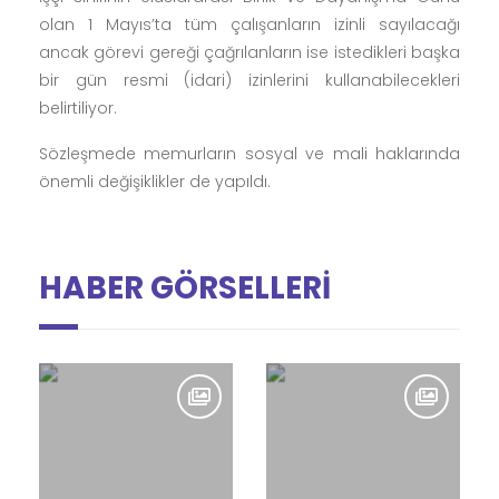
Engelli Çalışanların İzinlerinde Düzenleme
Ayrıca engelli çalışanlar, 10-16 Mayıs Engelliler
Haftasının ilk günü ve 3 Aralık Dünya Engelliler
Gününde engelli çalışanlar da idari izinli sayılacak.
Birinci derece yakın (anne, baba, eş, çocuk) engelli
olan çalışanlara izin konusunda kolaylık sağlanacağı
da protokolde yer alan maddeler arasında.
İşçi sınıfının Uluslararası Birlik ve Dayanışma Günü
olan 1 Mayıs’ta tüm çalışanların izinli sayılacağı
ancak görevi gereği çağrılanların ise istedikleri başka
bir gün resmi (idari) izinlerini kullanabilecekleri
belirtiliyor.
Sözleşmede memurların sosyal ve mali haklarında
önemli değişiklikler de yapıldı.