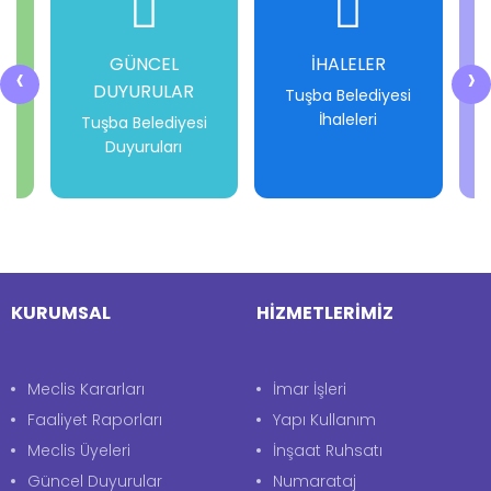
DAHA FAZLA GÖSTER
GÜNCEL
İHALELER
‹
›
DUYURULAR
i
Tuşba Belediyesi
İhaleleri
Tuşba Belediyesi
Duyuruları
-
-
-
-