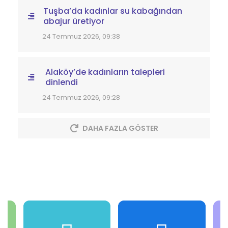
Mahallesi’nde parke taşı
çalışmaları başladı
27 Temmuz 2026, 16:52
Mollakasım Sahili’ne güneş enerjili
aydınlatma ve 20 yeni çardak
27 Temmuz 2026, 12:39
Tuşba’da kadınlar su kabağından
abajur üretiyor
24 Temmuz 2026, 09:38
Alaköy’de kadınların talepleri
dinlendi
24 Temmuz 2026, 09:28