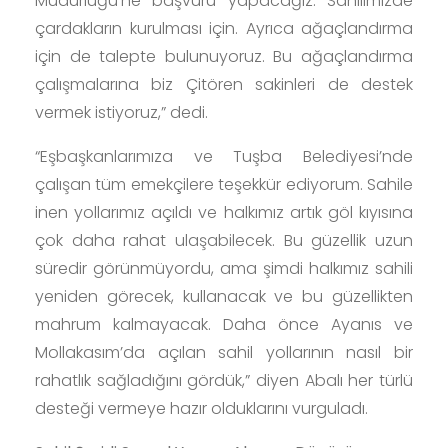
Müdürlüğü’ne başvuru yapacağız. Sahilimizde
çardakların kurulması için. Ayrıca ağaçlandırma
için de talepte bulunuyoruz. Bu ağaçlandırma
çalışmalarına biz Çitören sakinleri de destek
vermek istiyoruz,” dedi.
“Eşbaşkanlarımıza ve Tuşba Belediyesi’nde
çalışan tüm emekçilere teşekkür ediyorum. Sahile
inen yollarımız açıldı ve halkımız artık göl kıyısına
çok daha rahat ulaşabilecek. Bu güzellik uzun
süredir görünmüyordu, ama şimdi halkımız sahili
yeniden görecek, kullanacak ve bu güzellikten
mahrum kalmayacak. Daha önce Ayanıs ve
Mollakasım’da açılan sahil yollarının nasıl bir
rahatlık sağladığını gördük,” diyen Abalı her türlü
desteği vermeye hazır olduklarını vurguladı.