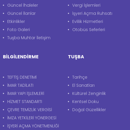
Güncel İhaleler
Vergi İşlemleri
Güncel İlanlar
İşyeri Açma Ruhsatı
Etkinlikler
Evlilik Hizmetleri
Foto Galeri
Otobüs Seferleri
Tuşba Muhtar İletişim
BİLGİLENDİRME
TUŞBA
TEFTİŞ DENETİMİ
Tarihçe
İMAR TADİLATI
El Sanatları
İMAR YAPI İŞLEMLERİ
Kültürel Zenginlik
HİZMET STANDARTI
Kentsel Doku
ÇEVRE TEMİZLİK VERGİSİ
Doğal Güzellikler
İMZA YETKİLERİ YÖNERGESİ
İŞYERİ AÇMA YÖNETMENLİĞİ