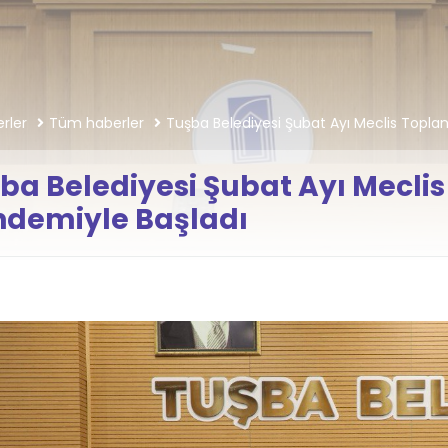
rler
Tüm haberler
Tuşba Belediyesi Şubat Ayı Meclis Toplan
ba Belediyesi Şubat Ayı Meclis
demiyle Başladı