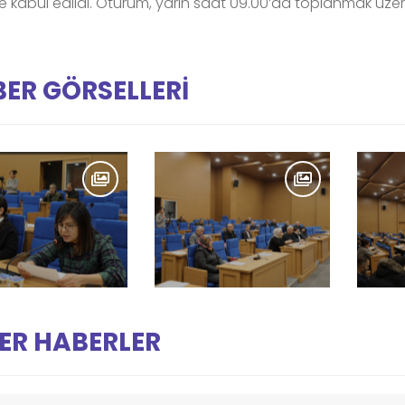
yle kabul edildi. Oturum, yarın saat 09.00’da toplanmak üzer
ER GÖRSELLERİ
ER HABERLER