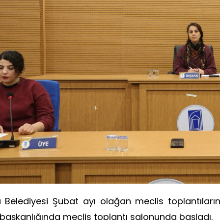
 Belediyesi Şubat ayı olağan meclis toplantılarının
 başkanlığında meclis toplantı salonunda başladı.