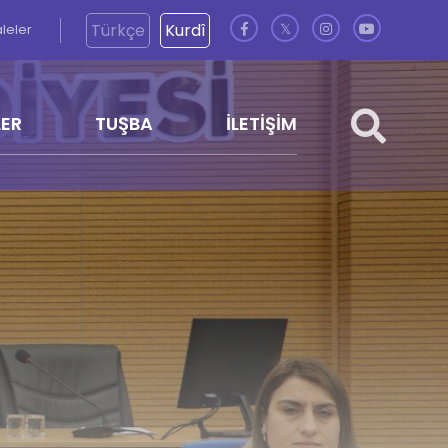
Türkçe
Kurdî
aleler
𝕏
LER
TUŞBA
İLETİŞİM