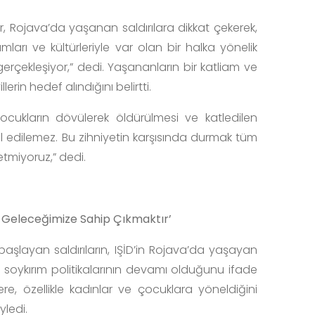
r, Rojava’da yaşanan saldırılara dikkat çekerek,
mları ve kültürleriyle var olan bir halka yönelik
 gerçekleşiyor,” dedi. Yaşananların bir katliam ve
erin hedef alındığını belirtti.
çocukların dövülerek öldürülmesi ve katledilen
ul edilemez. Bu zihniyetin karşısında durmak tüm
etmiyoruz,” dedi.
k Geleceğimize Sahip Çıkmaktır’
başlayan saldırıların, IŞİD’in Rojava’da yaşayan
ı soykırım politikalarının devamı olduğunu ifade
lere, özellikle kadınlar ve çocuklara yöneldiğini
yledi.