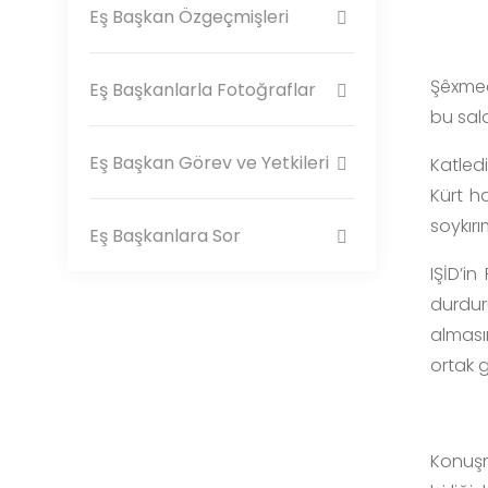
Eş Başkan Özgeçmişleri
Şêxmeq
Eş Başkanlarla Fotoğraflar
bu sald
Eş Başkan Görev ve Yetkileri
Katledi
Kürt ha
soykırı
Eş Başkanlara Sor
IŞİD’in
durdur
alması
ortak 
Konuş