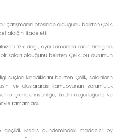
ir çatışmanın ötesinde olduğunu belirten Çelik,
f aldığını ifade etti.
nızca fiziki değil, aynı zamanda kadın kimliğine,
k bir saldırı olduğunu belirten Çelik, bu durumun
i suçları kınadıklarını belirten Çelik, saldırıların
masını ve uluslararası kamuoyunun sorumluluk
a sahip çıkmak, insanlığa, kadın özgürlüğüne ve
eriyle tamamladı.
 geçildi. Meclis gündemindeki maddeler oy