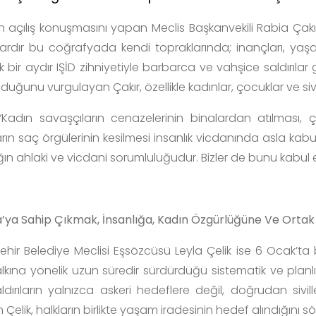
in açılış konuşmasını yapan Meclis Başkanvekili Rabia Çakı
llardır bu coğrafyada kendi topraklarında; inançları, yaşa
k bir aydır IŞİD zihniyetiyle barbarca ve vahşice saldırılar
lduğunu vurgulayan Çakır, özellikle kadınlar, çocuklar ve sivill
 “Kadın savaşçıların cenazelerinin binalardan atılması, 
arın saç örgülerinin kesilmesi insanlık vicdanında asla kab
ğın ahlaki ve vicdani sorumluluğudur. Bizler de bunu kabul 
a’ya Sahip Çıkmak, İnsanlığa, Kadın Özgürlüğüne Ve Orta
ehir Belediye Meclisi Eşsözcüsü Leyla Çelik ise 6 Ocak’ta 
alkına yönelik uzun süredir sürdürdüğü sistematik ve planl
aldırıların yalnızca askeri hedeflere değil, doğrudan sivil
n Çelik, halkların birlikte yaşam iradesinin hedef alındığını sö