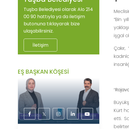
Tuşba Belediyesi olarak Alo 214
Meclis
00 90 hattıyla ya da iletişim
“Bin yı
butonuna tıklayarak bize
yaklaşı
ulaşabilirsiniz.
işgal o
İletişim
Çakır,
kadınl
insanlı
EŞ BAŞKAN KÖŞESİ
‘Rojav
Büyükş
Kürt h
𝕏
etti. S
belirte