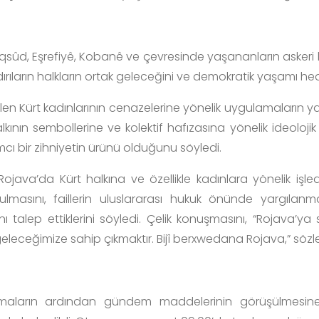
sûd, Eşrefiyê, Kobanê ve çevresinde yaşananların askeri b
ırıların halkların ortak geleceğini ve demokratik yaşamı hede
len Kürt kadınlarının cenazelerine yönelik uygulamaların yal
lkının sembollerine ve kolektif hafızasına yönelik ideoloji
mcı bir zihniyetin ürünü olduğunu söyledi.
 Rojava’da Kürt halkına ve özellikle kadınlara yönelik işlediğ
ulmasını, faillerin uluslararası hukuk önünde yargılan
nı talep ettiklerini söyledi. Çelik konuşmasını, “Rojava’y
geleceğimize sahip çıkmaktır. Bijî berxwedana Rojava,” sözl
maların ardından gündem maddelerinin görüşülmesine