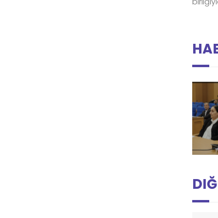
birliği
HAB
DIĞ