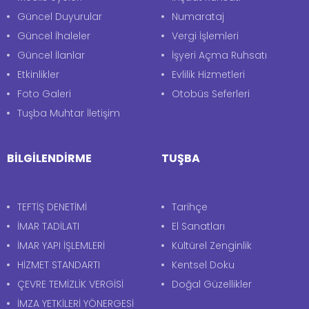
Güncel Duyurular
Numarataj
Güncel İhaleler
Vergi İşlemleri
Güncel İlanlar
İşyeri Açma Ruhsatı
Etkinlikler
Evlilik Hizmetleri
Foto Galeri
Otobüs Seferleri
Tuşba Muhtar İletişim
BİLGİLENDİRME
TUŞBA
TEFTİŞ DENETİMİ
Tarihçe
İMAR TADİLATI
El Sanatları
İMAR YAPI İŞLEMLERİ
Kültürel Zenginlik
HİZMET STANDARTI
Kentsel Doku
ÇEVRE TEMİZLİK VERGİSİ
Doğal Güzellikler
İMZA YETKİLERİ YÖNERGESİ