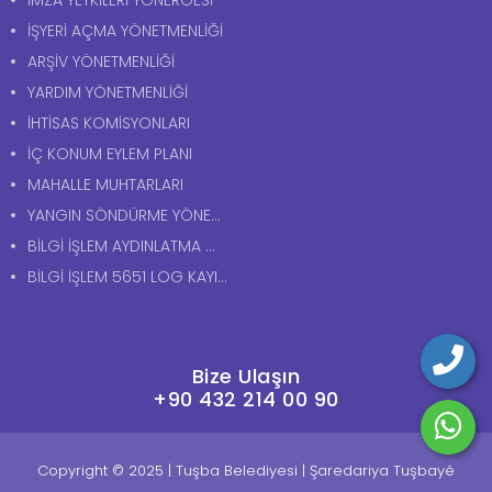
İMZA YETKİLERİ YÖNERGESİ
İŞYERİ AÇMA YÖNETMENLİĞİ
ARŞİV YÖNETMENLİĞİ
YARDIM YÖNETMENLİĞİ
İHTİSAS KOMİSYONLARI
İÇ KONUM EYLEM PLANI
MAHALLE MUHTARLARI
YANGIN SÖNDÜRME YÖNERGESİ
BİLGİ İŞLEM AYDINLATMA METNİ
BİLGİ İŞLEM 5651 LOG KAYITLARI AYDINLATMA METNİ
Bize Ulaşın
+90 432 214 00 90
Copyright © 2025 | Tuşba Belediyesi | Şaredariya Tuşbayê