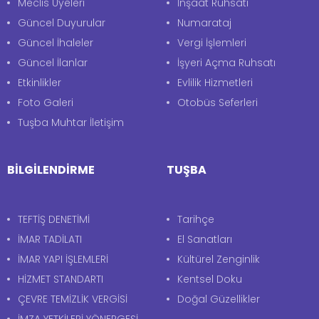
Meclis Üyeleri
İnşaat Ruhsatı
Güncel Duyurular
Numarataj
Güncel İhaleler
Vergi İşlemleri
Güncel İlanlar
İşyeri Açma Ruhsatı
Etkinlikler
Evlilik Hizmetleri
Foto Galeri
Otobüs Seferleri
Tuşba Muhtar İletişim
BİLGİLENDİRME
TUŞBA
TEFTİŞ DENETİMİ
Tarihçe
İMAR TADİLATI
El Sanatları
İMAR YAPI İŞLEMLERİ
Kültürel Zenginlik
HİZMET STANDARTI
Kentsel Doku
ÇEVRE TEMİZLİK VERGİSİ
Doğal Güzellikler