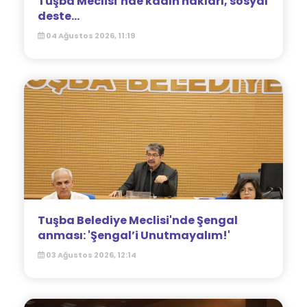
Tuşba Meclisi’nde kadın hakları, sosyal
deste...
04 Ağustos 2026, 11:19
Tuşba Belediye Meclisi'nde Şengal
anması: 'Şengal’i Unutmayalım!'
03 Ağustos 2026, 12:14