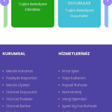
‹
›
DUYURULAR
i
Tuşba Belediyesi
Etkinlikler
Tuşba Belediyesi
Duyuruları
-
-
-
-
KURUMSAL
HİZMETLERİMİZ
Meclis Kararları
İmar İşleri
Faaliyet Raporları
Yapı Kullanım
Meclis Üyeleri
İnşaat Ruhsatı
Güncel Duyurular
Numarataj
Güncel İhaleler
Vergi İşlemleri
Güncel İlanlar
İşyeri Açma Ruhsatı