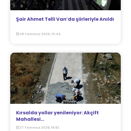
Şair Ahmet Telli Van’da şiirleriyle Anıldı
28 Temmuz 2026, 10:44
Kırsalda yollar yenileniyor: Akçift
Mahallesi...
27 Temmuz 2026, 16:52