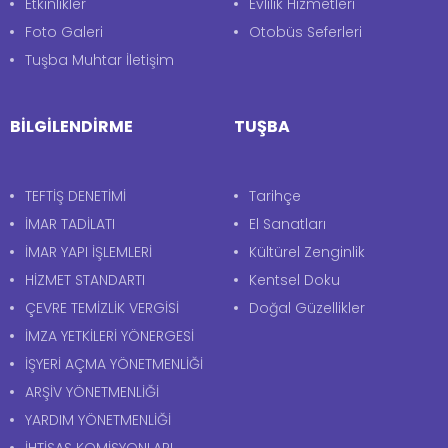
Etkinlikler
Evlilik Hizmetleri
Foto Galeri
Otobüs Seferleri
Tuşba Muhtar İletişim
BİLGİLENDİRME
TUŞBA
TEFTİŞ DENETİMİ
Tarihçe
İMAR TADİLATI
El Sanatları
İMAR YAPI İŞLEMLERİ
Kültürel Zenginlik
HİZMET STANDARTI
Kentsel Doku
ÇEVRE TEMİZLİK VERGİSİ
Doğal Güzellikler
İMZA YETKİLERİ YÖNERGESİ
İŞYERİ AÇMA YÖNETMENLİĞİ
ARŞİV YÖNETMENLİĞİ
YARDIM YÖNETMENLİĞİ