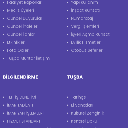
Faaliyet Raporları
Yapı Kullanım
Meclis Üyeleri
İnşaat Ruhsatı
Güncel Duyurular
Numarataj
Güncel İhaleler
Vergi İşlemleri
Güncel İlanlar
İşyeri Açma Ruhsatı
Etkinlikler
Evlilik Hizmetleri
Foto Galeri
Otobüs Seferleri
Tuşba Muhtar İletişim
BİLGİLENDİRME
TUŞBA
TEFTİŞ DENETİMİ
Tarihçe
İMAR TADİLATI
El Sanatları
İMAR YAPI İŞLEMLERİ
Kültürel Zenginlik
HİZMET STANDARTI
Kentsel Doku