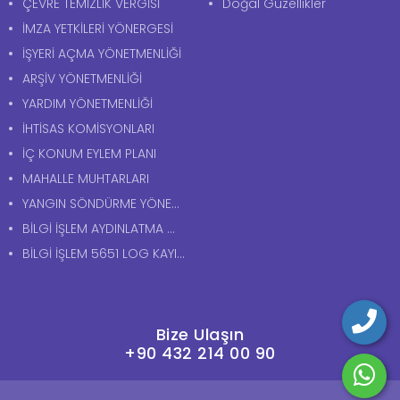
ÇEVRE TEMİZLİK VERGİSİ
Doğal Güzellikler
İMZA YETKİLERİ YÖNERGESİ
İŞYERİ AÇMA YÖNETMENLİĞİ
ARŞİV YÖNETMENLİĞİ
YARDIM YÖNETMENLİĞİ
İHTİSAS KOMİSYONLARI
İÇ KONUM EYLEM PLANI
MAHALLE MUHTARLARI
YANGIN SÖNDÜRME YÖNERGESİ
BİLGİ İŞLEM AYDINLATMA METNİ
BİLGİ İŞLEM 5651 LOG KAYITLARI AYDINLATMA METNİ
Bize Ulaşın
+90 432 214 00 90