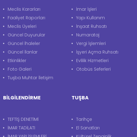
Meclis Kararları
İmar İşleri
Faaliyet Raporları
Yapı Kullanım
Meclis Üyeleri
İnşaat Ruhsatı
Güncel Duyurular
Numarataj
Güncel İhaleler
Vergi İşlemleri
Güncel İlanlar
İşyeri Açma Ruhsatı
Etkinlikler
Evlilik Hizmetleri
Foto Galeri
Otobüs Seferleri
Tuşba Muhtar İletişim
BİLGİLENDİRME
TUŞBA
TEFTİŞ DENETİMİ
Tarihçe
İMAR TADİLATI
El Sanatları
İMAR YAPI İŞLEMLERİ
Kültürel Zenginlik