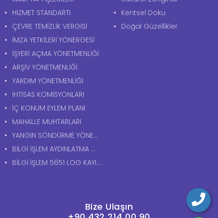
HİZMET STANDARTI
Kentsel Doku
ÇEVRE TEMİZLİK VERGİSİ
Doğal Güzellikler
İMZA YETKİLERİ YÖNERGESİ
İŞYERİ AÇMA YÖNETMENLİĞİ
ARŞİV YÖNETMENLİĞİ
YARDIM YÖNETMENLİĞİ
İHTİSAS KOMİSYONLARI
İÇ KONUM EYLEM PLANI
MAHALLE MUHTARLARI
YANGIN SÖNDÜRME YÖNERGESİ
BİLGİ İŞLEM AYDINLATMA METNİ
BİLGİ İŞLEM 5651 LOG KAYITLARI AYDINLATMA METNİ
Bize Ulaşın
+90 432 214 00 90