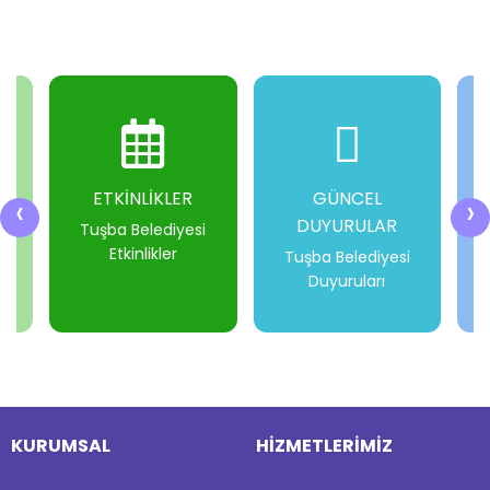
ETKİNLİKLER
GÜNCEL
‹
›
DUYURULAR
i
Tuşba Belediyesi
Etkinlikler
Tuşba Belediyesi
Duyuruları
-
-
-
-
KURUMSAL
HİZMETLERİMİZ