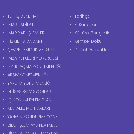
TEFTİŞ DENETİMİ
Tarihçe
İMAR TADİLATI
El Sanatları
İMAR YAPI İŞLEMLERİ
Kültürel Zenginlik
HİZMET STANDARTI
Kentsel Doku
ÇEVRE TEMİZLİK VERGİSİ
Doğal Güzellikler
İMZA YETKİLERİ YÖNERGESİ
İŞYERİ AÇMA YÖNETMENLİĞİ
ARŞİV YÖNETMENLİĞİ
YARDIM YÖNETMENLİĞİ
İHTİSAS KOMİSYONLARI
İÇ KONUM EYLEM PLANI
MAHALLE MUHTARLARI
YANGIN SÖNDÜRME YÖNERGESİ
BİLGİ İŞLEM AYDINLATMA METNİ
BİLGİ İŞLEM 5651 LOG KAYITLARI AYDINLATMA METNİ