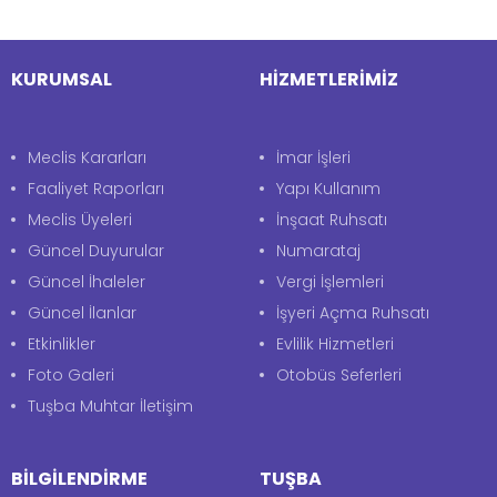
KURUMSAL
HİZMETLERİMİZ
Meclis Kararları
İmar İşleri
Faaliyet Raporları
Yapı Kullanım
Meclis Üyeleri
İnşaat Ruhsatı
Güncel Duyurular
Numarataj
Güncel İhaleler
Vergi İşlemleri
Güncel İlanlar
İşyeri Açma Ruhsatı
Etkinlikler
Evlilik Hizmetleri
Foto Galeri
Otobüs Seferleri
Tuşba Muhtar İletişim
BİLGİLENDİRME
TUŞBA