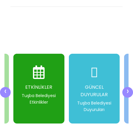
ETKİNLİKLER
GÜNCEL
‹
›
DUYURULAR
i
Tuşba Belediyesi
Etkinlikler
Tuşba Belediyesi
Duyuruları
-
-
-
-