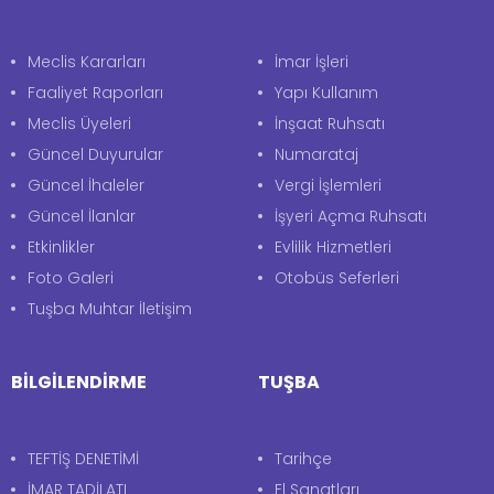
Meclis Kararları
İmar İşleri
Faaliyet Raporları
Yapı Kullanım
Meclis Üyeleri
İnşaat Ruhsatı
Güncel Duyurular
Numarataj
Güncel İhaleler
Vergi İşlemleri
Güncel İlanlar
İşyeri Açma Ruhsatı
Etkinlikler
Evlilik Hizmetleri
Foto Galeri
Otobüs Seferleri
Tuşba Muhtar İletişim
BİLGİLENDİRME
TUŞBA
TEFTİŞ DENETİMİ
Tarihçe
İMAR TADİLATI
El Sanatları