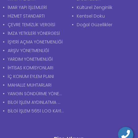
İMAR YAPI İŞLEMLERİ
Kültürel Zenginlik
HİZMET STANDARTI
Kentsel Doku
ÇEVRE TEMİZLİK VERGİSİ
Doğal Güzellikler
İMZA YETKİLERİ YÖNERGESİ
İŞYERİ AÇMA YÖNETMENLİĞİ
ARŞİV YÖNETMENLİĞİ
YARDIM YÖNETMENLİĞİ
İHTİSAS KOMİSYONLARI
İÇ KONUM EYLEM PLANI
MAHALLE MUHTARLARI
YANGIN SÖNDÜRME YÖNERGESİ
BİLGİ İŞLEM AYDINLATMA METNİ
BİLGİ İŞLEM 5651 LOG KAYITLARI AYDINLATMA METNİ