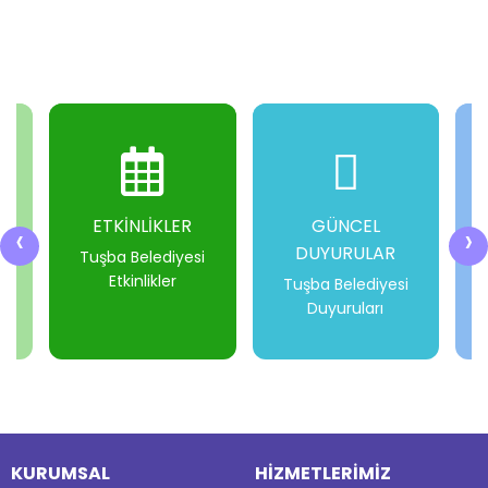
ETKİNLİKLER
GÜNCEL
‹
›
DUYURULAR
i
Tuşba Belediyesi
Etkinlikler
Tuşba Belediyesi
Duyuruları
-
-
-
-
KURUMSAL
HİZMETLERİMİZ