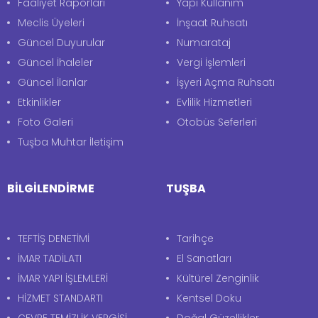
Faaliyet Raporları
Yapı Kullanım
Meclis Üyeleri
İnşaat Ruhsatı
Güncel Duyurular
Numarataj
Güncel İhaleler
Vergi İşlemleri
Güncel İlanlar
İşyeri Açma Ruhsatı
Etkinlikler
Evlilik Hizmetleri
Foto Galeri
Otobüs Seferleri
Tuşba Muhtar İletişim
BİLGİLENDİRME
TUŞBA
TEFTİŞ DENETİMİ
Tarihçe
İMAR TADİLATI
El Sanatları
İMAR YAPI İŞLEMLERİ
Kültürel Zenginlik
HİZMET STANDARTI
Kentsel Doku
ÇEVRE TEMİZLİK VERGİSİ
Doğal Güzellikler