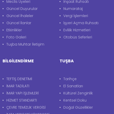
Meclis Üyeleri
İnşaat Ruhsatı
Güncel Duyurular
Numarataj
Güncel İhaleler
Vergi İşlemleri
Güncel İlanlar
İşyeri Açma Ruhsatı
Etkinlikler
Evlilik Hizmetleri
Foto Galeri
Otobüs Seferleri
Tuşba Muhtar İletişim
BİLGİLENDİRME
TUŞBA
TEFTİŞ DENETİMİ
Tarihçe
İMAR TADİLATI
El Sanatları
İMAR YAPI İŞLEMLERİ
Kültürel Zenginlik
HİZMET STANDARTI
Kentsel Doku
ÇEVRE TEMİZLİK VERGİSİ
Doğal Güzellikler