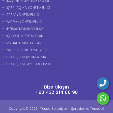
İMZA YETKİLERİ YÖNERGESİ
İŞYERİ AÇMA YÖNETMENLİĞİ
ARŞİV YÖNETMENLİĞİ
YARDIM YÖNETMENLİĞİ
İHTİSAS KOMİSYONLARI
İÇ KONUM EYLEM PLANI
MAHALLE MUHTARLARI
YANGIN SÖNDÜRME YÖNERGESİ
BİLGİ İŞLEM AYDINLATMA METNİ
BİLGİ İŞLEM 5651 LOG KAYITLARI AYDINLATMA METNİ
Bize Ulaşın
+90 432 214 00 90
Copyright © 2025 | Tuşba Belediyesi | Şaredariya Tuşbayê