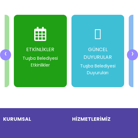
ETKİNLİKLER
GÜNCEL
‹
›
DUYURULAR
i
Tuşba Belediyesi
Etkinlikler
Tuşba Belediyesi
Duyuruları
-
-
-
-
KURUMSAL
HİZMETLERİMİZ