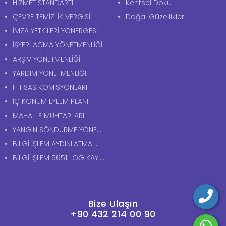
HİZMET STANDARTI
Kentsel Doku
ÇEVRE TEMİZLİK VERGİSİ
Doğal Güzellikler
İMZA YETKİLERİ YÖNERGESİ
İŞYERİ AÇMA YÖNETMENLİĞİ
ARŞİV YÖNETMENLİĞİ
YARDIM YÖNETMENLİĞİ
İHTİSAS KOMİSYONLARI
İÇ KONUM EYLEM PLANI
MAHALLE MUHTARLARI
YANGIN SÖNDÜRME YÖNERGESİ
BİLGİ İŞLEM AYDINLATMA METNİ
BİLGİ İŞLEM 5651 LOG KAYITLARI AYDINLATMA METNİ
Bize Ulaşın
+90 432 214 00 90