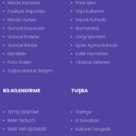
Meclis Kararları
İmar İşleri
Faaliyet Raporları
Yapı Kullanım
Meclis Üyeleri
İnşaat Ruhsatı
Güncel Duyurular
Numarataj
Güncel İhaleler
Vergi İşlemleri
Güncel İlanlar
İşyeri Açma Ruhsatı
Etkinlikler
Evlilik Hizmetleri
Foto Galeri
Otobüs Seferleri
Tuşba Muhtar İletişim
BİLGİLENDİRME
TUŞBA
TEFTİŞ DENETİMİ
Tarihçe
İMAR TADİLATI
El Sanatları
İMAR YAPI İŞLEMLERİ
Kültürel Zenginlik