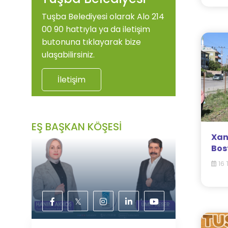
Tuşba Belediyesi olarak Alo 214
00 90 hattıyla ya da iletişim
butonuna tıklayarak bize
ulaşabilirsiniz.
İletişim
EŞ BAŞKAN KÖŞESİ
Xan
Bos
16 
𝕏