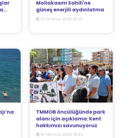
şlar
Mollakasım Sahili'ne
...
güneş enerjili aydınlatma
21 Temmuz 2026, 16:22
ajı’na
TMMOB öncülüğünde park
alanı için açıklama: Kent
hakkımızı savunuyoruz
19 Temmuz 2026, 18:40