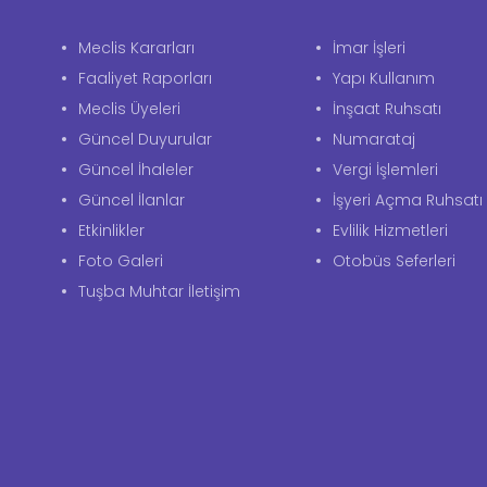
Meclis Kararları
İmar İşleri
Faaliyet Raporları
Yapı Kullanım
Meclis Üyeleri
İnşaat Ruhsatı
Güncel Duyurular
Numarataj
Güncel İhaleler
Vergi İşlemleri
Güncel İlanlar
İşyeri Açma Ruhsatı
Etkinlikler
Evlilik Hizmetleri
Foto Galeri
Otobüs Seferleri
Tuşba Muhtar İletişim