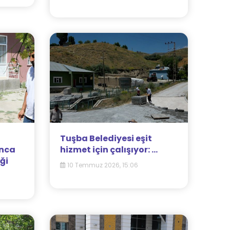
Tuşba Belediyesi eşit
unca
hizmet için çalışıyor: ...
ği
10 Temmuz 2026, 15:06