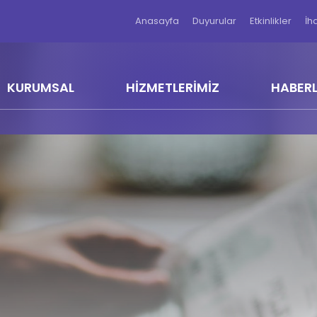
Anasayfa
Duyurular
Etkinlikler
İh
KURUMSAL
HİZMETLERİMİZ
HABER