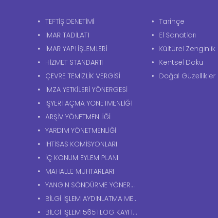
TEFTİŞ DENETİMİ
Tarihçe
İMAR TADİLATI
El Sanatları
İMAR YAPI İŞLEMLERİ
Kültürel Zenginlik
HİZMET STANDARTI
Kentsel Doku
ÇEVRE TEMİZLİK VERGİSİ
Doğal Güzellikler
İMZA YETKİLERİ YÖNERGESİ
İŞYERİ AÇMA YÖNETMENLİĞİ
ARŞİV YÖNETMENLİĞİ
YARDIM YÖNETMENLİĞİ
İHTİSAS KOMİSYONLARI
İÇ KONUM EYLEM PLANI
MAHALLE MUHTARLARI
YANGIN SÖNDÜRME YÖNERGESİ
BİLGİ İŞLEM AYDINLATMA METNİ
BİLGİ İŞLEM 5651 LOG KAYITLARI AYDINLATMA METNİ